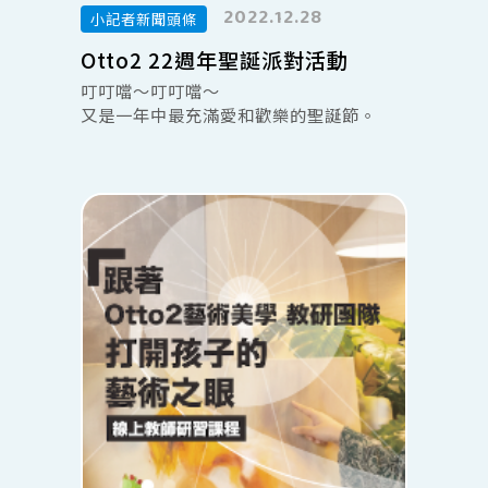
2022.12.28
小記者新聞頭條
Otto2 22週年聖誕派對活動
叮叮噹～叮叮噹～
又是一年中最充滿愛和歡樂的聖誕節。
感謝爸爸媽媽與寶貝們💕今天來參與我們
的活動
老師分享好多寶貝上課的情形，從過去到
現在的成長和進步🌻，真的很感動
希望在這裡累積的能量與快樂，不僅成為
寶貝與家長們美好的回憶，也是未來突破
自己，堅持前進的動力!!
品味藝術🍀美好生活💗遇見幸福