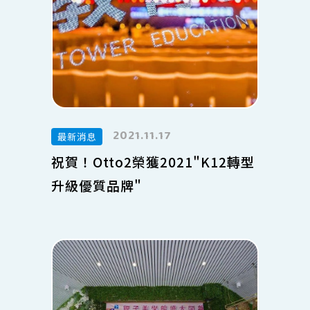
【父母、老師與寶貝的必修課】
Otto2藝術美學22年的品牌！將會把營運
200多間分校、千多所幼兒園安親班合作的
經驗以及上百多場的師資訓練課程，上萬
家庭的口碑，不管是成功的秘訣或是失敗
的經驗，濃縮在這堂線上課中，我相信您
能在這堂課程，更棒的開啟藝術教育之
路，誠摯的歡迎你加入美學教育的隊伍！
2021.11.17
最新消息
祝賀！Otto2榮獲2021"K12轉型
升級優質品牌"