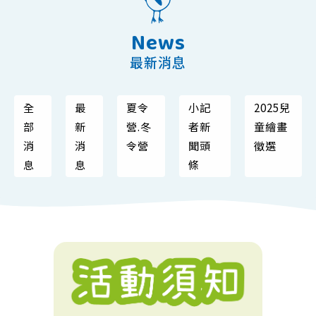
News
最新消息
全
最
夏令
小記
2025兒
部
新
營.冬
者新
童繪畫
消
消
令營
聞頭
徵選
息
息
條