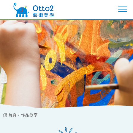
首頁
作品分享