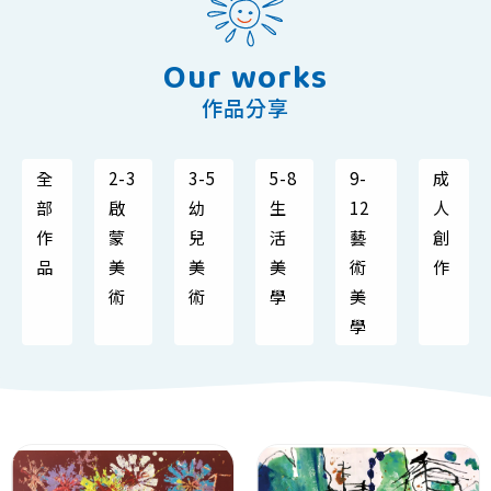
Our works
作品分享
全
2-3
3-5
5-8
9-
成
部
啟
幼
生
12
人
作
蒙
兒
活
藝
創
品
美
美
美
術
作
術
術
學
美
學